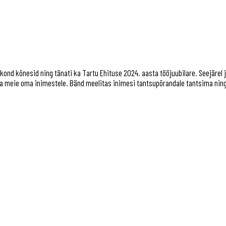
ond kõnesid ning tänati ka Tartu Ehituse 2024. aasta tööjuubilare. Seejärel
a meie oma inimestele. Bänd meelitas inimesi tantsupõrandale tantsima nin