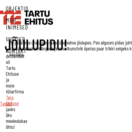
OBJEKTID
MEIE
INIMESED
JÕULUPIDU!
UUDISED
Me pidasime üheskoos maha ühe vahva jõulupeo. Peo alguses pidas juhtk
kaasahaaravate mängudega, mustkunstnik õpetas paar trikki selgeks k
KONTAKT
6.
nautima.
detsember
oli
Tartu
Ehituse
ja
meie
tütarfirma
Tera
Ehituse
Tagasi
jaoks
üks
meeleolukas
õhtu!