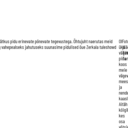
 jätkus pidu erinevate põnevate tegevustega. Õhtujuht naerutas meid
Oli
Fot
g vahepealseks jahutuseks suunasime pidulised õue Zerkala tuleshowd
üks
jää
väge
Tii
pidu
Ta
koos
meie
väge
mees
ja
nend
kaasl
Aitäh
kõigil
kes
osa
võtsi