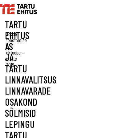
TARTU
EHITUS
Tööde
teostamise
AS
aeg
oktoober-
JA
märts
2019
TARTU
LINNAVALITSUS
LINNAVARADE
OSAKOND
SÕLMISID
LEPINGU
TARTU