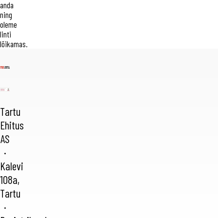
anda
ning
oleme
linti
lõikamas.
Tartu
Ehitus
AS
·
Kalevi
108a,
Tartu
·