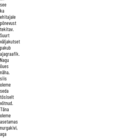
see
ka
ehitajale
põnevust
tekitav.
Suurt
väljakutset
pakub
ajagraafik.
Nagu
õues
näha,
siis
oleme
seda
tõsiselt
võtnud.
Täna
oleme
asetamas
nurgakivi,
aga