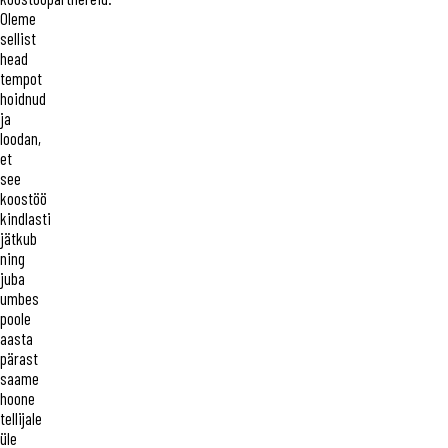
Oleme
sellist
head
tempot
hoidnud
ja
loodan,
et
see
koostöö
kindlasti
jätkub
ning
juba
umbes
poole
aasta
pärast
saame
hoone
tellijale
üle