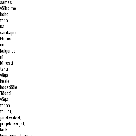
samas
võiksime
kohe
teha
ka
sarikapeo.
Ehitus
on
kulgenud
nii
kiiresti
tänu
väga
heale
koostööle.
Tõesti
väga
tänan
tellijat,
järelevalvet,
projekteerijat,
kõiki
koostööpartnereid.